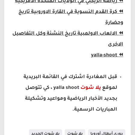
⏪
رياضة الريكبي في الولايات المتحدة الامريكية
⏪
كرة القدم النسوية في القارة الاوروبية تاريخ
وحضارة
⏪
الالعاب الاولمبية تاريخ النشئة وكل التفاصيل
الاخرى
yalla-shoot
⏪
قبل المغادرة اشترك في القائمة البريدية
لموقع
يلا شوت
yalla shoot
، كي تتوصل
بجديد الأخبار الرياضية ومواعيد وتشكيلة
المباريات الرسمية.
دوري أبطال أوروبا
يلا شوت
يلا شوت الجديد