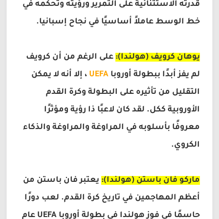
قدرته الاستثنائية على التمرير ورؤيته وتحكمه في
خط الوسط عاملاً أساسيًا في نجاح إسبانيا.
يوهان كرويف (هولندا):
على الرغم من أن كرويف
لم يفز أبدًا ببطولة أوروبا
UEFA
، إلا أنه لا يمكن
التقليل من تأثيره على البطولة وكرة القدم
الأوروبية ككل. لقد كان لاعبًا ذا رؤية ومؤثرًا
معروفًا بأسلوبه في المراوغة والمراوغة والذكاء
الكروي.
ماركو فان باستن (هولندا):
يعتبر فان باستن من
أعظم المهاجمين في تاريخ كرة القدم. لعب دورًا
حاسمًا في فوز هولندا في بطولة أوروبا UEFA عام