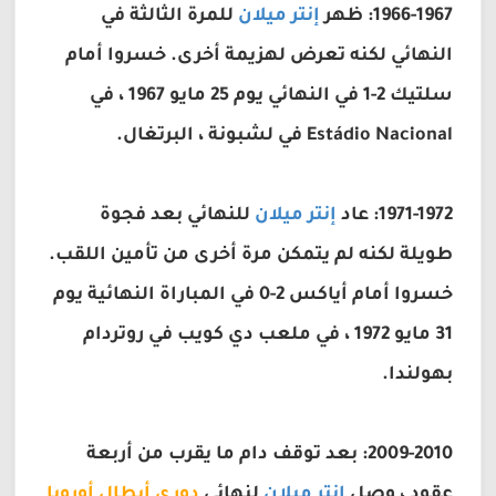
1966-1967: ظهر
إنتر ميلان
للمرة الثالثة في
النهائي لكنه تعرض لهزيمة أخرى. خسروا أمام
سلتيك 2-1 في النهائي يوم 25 مايو 1967 ، في
Estádio Nacional في لشبونة ، البرتغال.
1971-1972: عاد
إنتر ميلان
للنهائي بعد فجوة
طويلة لكنه لم يتمكن مرة أخرى من تأمين اللقب.
خسروا أمام أياكس 2-0 في المباراة النهائية يوم
31 مايو 1972 ، في ملعب دي كويب في روتردام
بهولندا.
2009-2010: بعد توقف دام ما يقرب من أربعة
عقود ، وصل
إنتر ميلان
لنهائي
دوري أبطال أوروبا