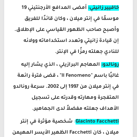
خافيير زانيتي:
أمضى المدافع الأرجنتيني 19
موسمًا في إنتر ميلان ، وكان قائدًا للفريق
وأصبح صاحب الظهور القياسي على الإطلاق.
إن قيادة زانيتي وتعدد استخداماته وولائه
للنادي جعلته رمزًا في الإنتر.
رونالدو:
المهاجم البرازيلي ، الذي يشار إليه
غالبًا باسم "Il Fenomeno" ، قضى فترة رائعة
في إنتر ميلان من 1997 إلى 2002. سرعة رونالدو
المتفجرة ومهارته وقدرته على تسجيل
الأهداف جعلته مفضلاً لدى الجماهير.
Giacinto Facchetti
:
شخصية مؤثرة في إنتر
ميلان ، كان Facchetti الظهير الأيسر المهيمن