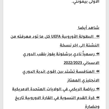
الأولى بيمونتي.
شاهد أيضا
⏪
البطولة الأوروبية UEFA كل ما تود معرفته من
النشئة الى اخر نسخة
⏪
رسمياً نادي برشلونة يفوز بلقب الدوري
الاسباني 2022/2023
⏪
المنافسة تشتد بين اقوى اندية الدوري
الانجليزي الممتاز
⏪
رياضة الريكبي في الولايات المتحدة الامريكية
⏪
كرة القدم النسوية في القارة الاوروبية تاريخ
وحضارة