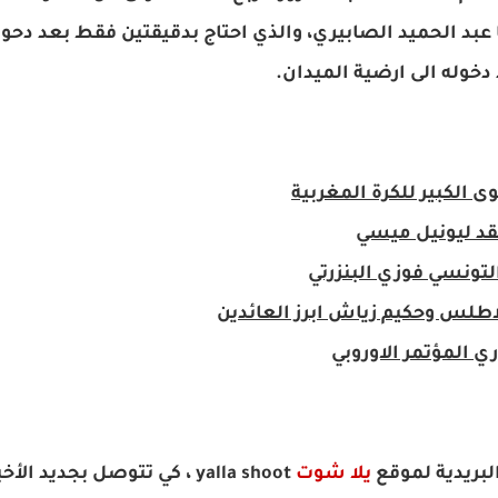
عبد الحميد الصابيري، والذي احتاج بدقيقتين فقط بعد دحول
خوله الى ارضية الميدان.
الكبير للكرة المغربية
قد ليونيل ميسي
لتونسي فوزي البنزرتي
لاطلس وحكيم زياش ابرز العائدين
ي المؤتمر الاوروبي
لبريدية لموقع
يلا شوت
yalla shoot
، كي تتوصل بجديد الأخب