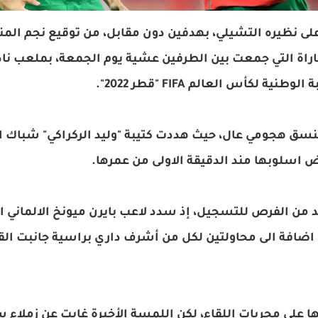
ى نظيره التشيلي، بهدفين دون مقابل، من توقيع نجم المن
باراة التي جمعت بين الطرفين عشية يوم الجمعة، بملعب نا
 لكأس العالم FIFA "قطر 2022".
بنسق هجومي عال، حيث هددت كتيبة "وليد الركراكي" شباك ا
 اسلوبها مند الدقيقة الاولى من عمرها.
 من الفرص للتسجيل، إذ سدد لاعب بايرن ميونخ الالماني ا
، اضافة الى محاولتين لكل من أشرف داري براسية جانبت ال
 على مجريات اللقاء، لكن اللمسة الأخيرة غابت عن زملاء 