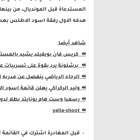
المستدعاة قبل المونديال، من بينها 
هدفه الاول رفقة اسود الاطلس بعد د
شاهد أيضا
⏪
كريس فان بويفيلد يشيد بالمستوى 
⏪
برشلونة يرد بقوة على تسريبات ع
⏪
الرجاء الرياضي ينفصل عن مدربه ا
⏪
وليد الركراكي يعلن قائمة اسود ا
⏪
رسميا وست هام يونايتد بطلا لدور
yalla-shoot
⏪
قبل المغادرة اشترك في القائمة ا