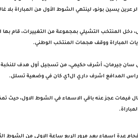
ر عرين يسين بونو، لينتهي الشوط الأول من المباراة بلا غا
 دخل المنتخب التشيلي بمجموعة من التغييرات، قام بها الم
ات المباراة ووقف هجمات المنتخب الوطني.
تمكن لاعب باريس سان جيرمان، أشرف حكيمي، من تسجيل أول هدف للنخب
 اشرف داري ال1ي كان في وضعية تسلل.
سفيان بوفال فيمات عجز عنه باقي الاسماء في الشوط الاول، حيث
إقحام عدة اسماء بعد مرور الربع ساعة الاولى من الشوط الث